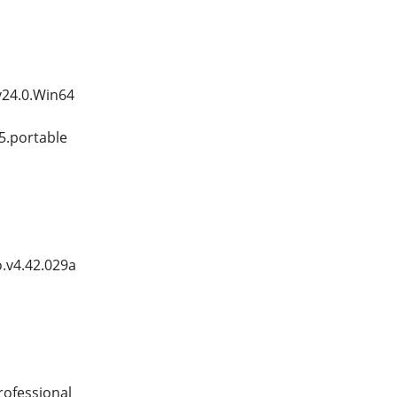
v24.0.Win64
5.portable
o.v4.42.029a
rofessional