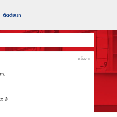
ติดต่อเรา
แจ้งลบ
em.
to @