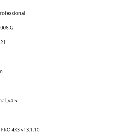
rofessional
.006.G
021
on
nal_v4.5
PRO 4X3 v13.1.10