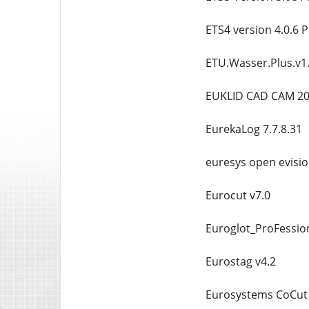
ETS4 version 4.0.6 P
ETU.Wasser.Plus.v1
EUKLID CAD CAM 2
EurekaLog 7.7.8.31
euresys open evisi
Eurocut v7.0
Euroglot_ProFessio
Eurostag v4.2
Eurosystems CoCut 