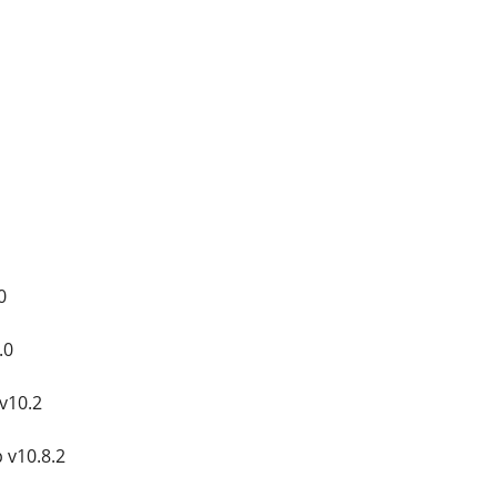
0
.0
v10.2
 v10.8.2