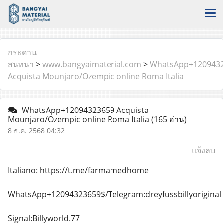
กระดาน
สนทนา
>
www.bangyaimaterial.com
>
WhatsApp+120943
Acquista Mounjaro/Ozempic online Roma Italia
WhatsApp+12094323659 Acquista
Mounjaro/Ozempic online Roma Italia
(165 อ่าน)
8 ธ.ค. 2568 04:32
แจ้งลบ
Italiano: https://t.me/farmamedhome
WhatsApp+12094323659$/Telegram:dreyfussbillyoriginal
Signal:Billyworld.77