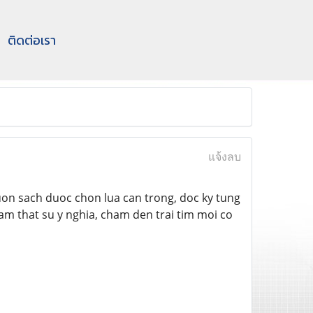
ติดต่อเรา
แจ้งลบ
uon sach duoc chon lua can trong, doc ky tung
m that su y nghia, cham den trai tim moi co