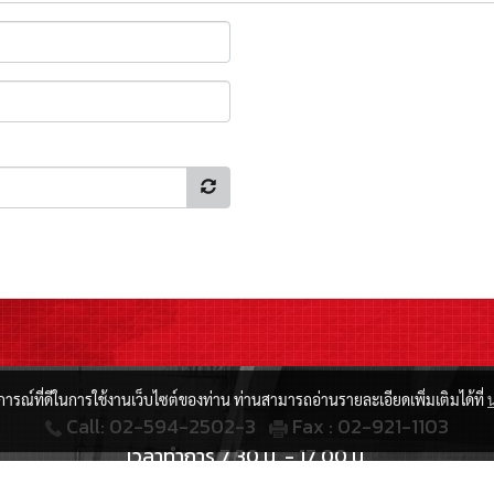
บการณ์ที่ดีในการใช้งานเว็บไซต์ของท่าน ท่านสามารถอ่านรายละเอียดเพิ่มเติมได้ที่
Call: 02-594-2502-3
Fax : 02-921-1103
เวลาทำการ 7.30 น. - 17.00 น.
Email: bangyaimaterial2020@hotmail.com