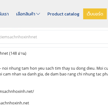
กับเรา
เลือกสินค้า
Product catalog
เว็บบอร์ด
tiemsachnhoxinhnet
nhnet
(148 อ่าน)
 - noi nhung tam hon yeu sach tim thay su dong dieu. Moi c
i cam nhan va danh gia, de dam bao rang chi nhung tac pha
emsachnhoxinh.net/
sachnhoxinh.net