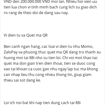
VND den 200.000.000 VND moi lan. Nhieu hoi vien uu
tien lua chon vi tinh minh bach cung lich su giao dich
ro rang de theo doi de dang sau nay.
Vi dien tu va Quet ma QR
Ben canh ngan hang, cac loai vi dien tu nhu Momo,
ZaloPay va phuong thuc quet ma QR dang tro thanh xu
huong moi tai 88i nho su tien loi. Chi voi mot thao tac
quet ma don gian tren dien thoai, tien se duoc cong
vao tai khoan ca cuoc gan nhu ngay lap tuc ma khong
can nhap lieu thu cong nhieu thong tin, giup giam
thieu sai sot dang ke.
Loi ich noi bat khi nap tien dung cach tai 88i