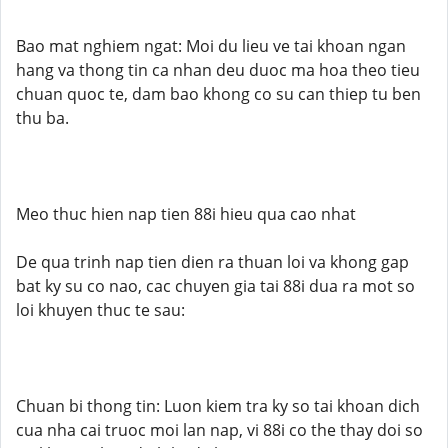
Bao mat nghiem ngat: Moi du lieu ve tai khoan ngan
hang va thong tin ca nhan deu duoc ma hoa theo tieu
chuan quoc te, dam bao khong co su can thiep tu ben
thu ba.
Meo thuc hien nap tien 88i hieu qua cao nhat
De qua trinh nap tien dien ra thuan loi va khong gap
bat ky su co nao, cac chuyen gia tai 88i dua ra mot so
loi khuyen thuc te sau:
Chuan bi thong tin: Luon kiem tra ky so tai khoan dich
cua nha cai truoc moi lan nap, vi 88i co the thay doi so