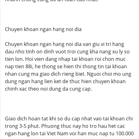
Chuyen khoan ngan hang noi dia
Chuyen khoan ngan hang noi dia van giu vi tri hang
dau nho tinh on dinh vuot troi cung kha nang xu ly so
tien lon. Hoi vien dang nhap tai khoan roi chon muc
nap tien 88i, he thong se hien thi thong tin tai khoan
nhan cung ma giao dich rieng biet. Nguoi choi mo ung
dung ngan hang lien ket de thuc hien chuyen khoan
chinh xac theo noi dung da cung cap.
Giao dich hoan tat khi so du cap nhat vao tai khoan chi
trong 3-5 phut. Phuong thuc nay ho tro hau het cac
ngan hang lon tai Viet Nam voi han muc nap tu 100.000