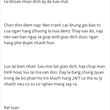
tai khoan nhan dinh ky de bao mat.
Chon thoi diem nap: Nen tranh cac khung gio bao tri
cua ngan hang (thuong la nua dem). Thay vao do, nap
tien vao ban ngay se giup lenh giao dich duoc ngan
hang phe duyet nhanh hon.
Luu lai bien nhan: Sau moi lan giao dich, hay chup man
hinh hoac luu lai ma van don. Day la bang chung quan
trong de bo phan ho tro khach hang 24/7 co the xu ly
nhanh neu co su co nghen mang xay ra.
Ket luan