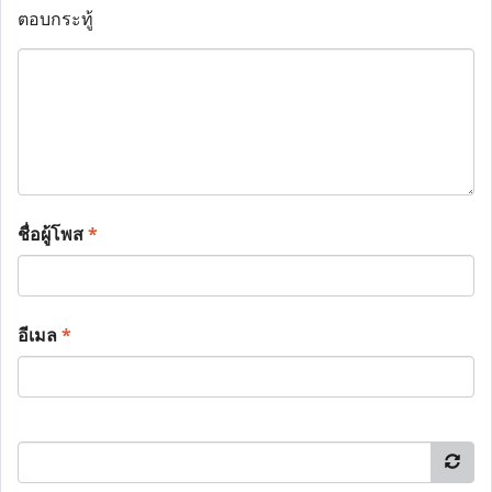
ตอบกระทู้
ชื่อผู้โพส
*
อีเมล
*