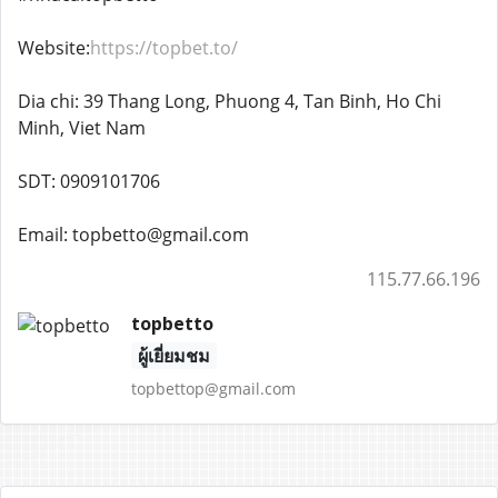
Website:
https://topbet.to/
Dia chi: 39 Thang Long, Phuong 4, Tan Binh, Ho Chi
Minh, Viet Nam
SDT: 0909101706
Email: topbetto@gmail.com
115.77.66.196
topbetto
ผู้เยี่ยมชม
topbettop@gmail.com