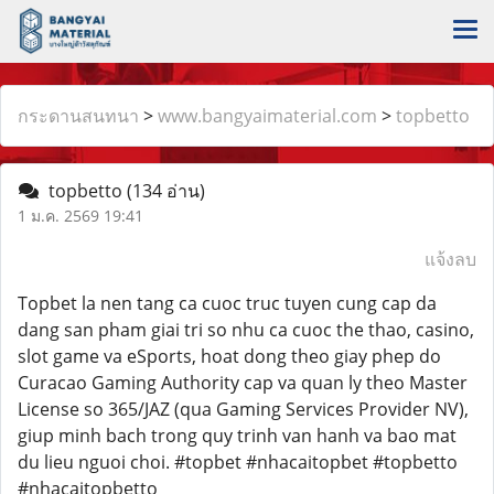
กระดานสนทนา
>
www.bangyaimaterial.com
>
topbetto
topbetto
(134 อ่าน)
1 ม.ค. 2569 19:41
แจ้งลบ
Topbet la nen tang ca cuoc truc tuyen cung cap da
dang san pham giai tri so nhu ca cuoc the thao, casino,
slot game va eSports, hoat dong theo giay phep do
Curacao Gaming Authority cap va quan ly theo Master
License so 365/JAZ (qua Gaming Services Provider NV),
giup minh bach trong quy trinh van hanh va bao mat
du lieu nguoi choi. #topbet #nhacaitopbet #topbetto
#nhacaitopbetto