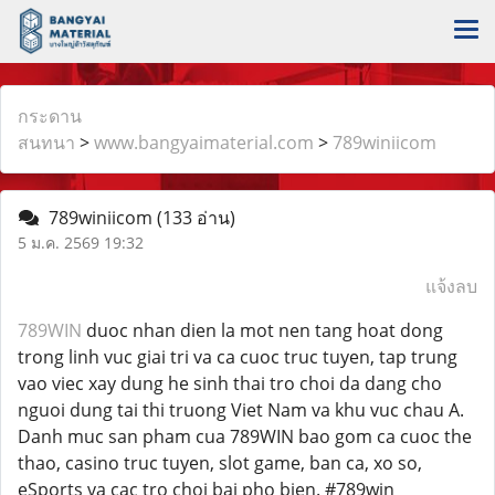
กระดาน
สนทนา
>
www.bangyaimaterial.com
>
789winiicom
789winiicom
(133 อ่าน)
5 ม.ค. 2569 19:32
แจ้งลบ
789WIN
duoc nhan dien la mot nen tang hoat dong
trong linh vuc giai tri va ca cuoc truc tuyen, tap trung
vao viec xay dung he sinh thai tro choi da dang cho
nguoi dung tai thi truong Viet Nam va khu vuc chau A.
Danh muc san pham cua 789WIN bao gom ca cuoc the
thao, casino truc tuyen, slot game, ban ca, xo so,
eSports va cac tro choi bai pho bien. #789win