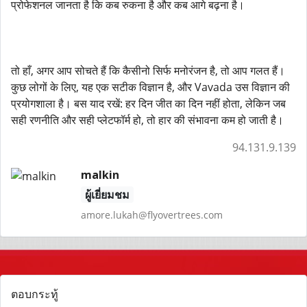
प्रोफेशनल जानता है कि कब रुकना है और कब आगे बढ़ना है।
तो हाँ, अगर आप सोचते हैं कि कैसीनो सिर्फ मनोरंजन है, तो आप गलत हैं।
कुछ लोगों के लिए, यह एक सटीक विज्ञान है, और Vavada उस विज्ञान की
प्रयोगशाला है। बस याद रखें: हर दिन जीत का दिन नहीं होता, लेकिन जब
सही रणनीति और सही प्लेटफॉर्म हो, तो हार की संभावना कम हो जाती है।
94.131.9.139
malkin
ผู้เยี่ยมชม
amore.lukah@flyovertrees.com
ตอบกระทู้