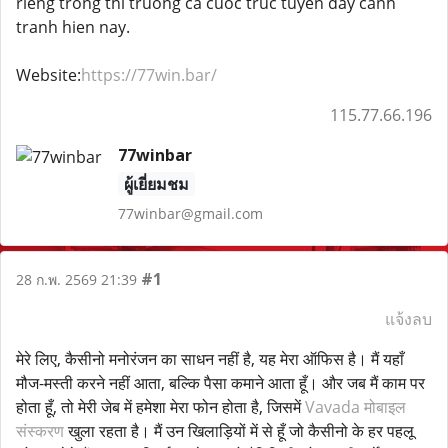
rieng trong thi truong ca cuoc truc tuyen day canh
tranh hien nay.
Website:
https://77win.bar/
115.77.66.196
77winbar
ผู้เยี่ยมชม
77winbar@gmail.com
#1
28 ก.พ. 2569 21:39
แจ้งลบ
मेरे लिए, कैसीनो मनोरंजन का साधन नहीं है, यह मेरा ऑफिस है। मैं यहाँ
मौज-मस्ती करने नहीं आता, बल्कि पैसा कमाने आता हूँ। और जब मैं काम पर
होता हूँ, तो मेरी जेब में हमेशा मेरा फोन होता है, जिसमें
Vavada मोबाइल
संस्करण
खुला रहता है। मैं उन खिलाड़ियों में से हूँ जो कैसीनो के हर पहलू