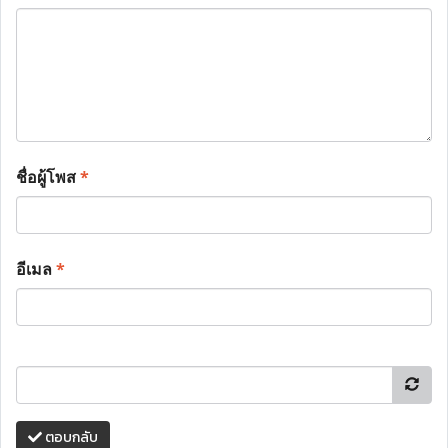
ชื่อผู้โพส
*
อีเมล
*
ตอบกลับ