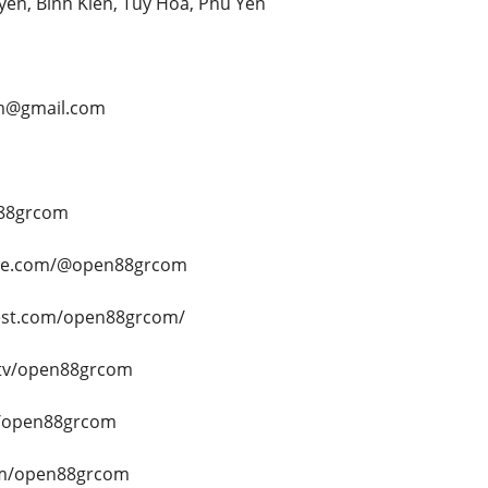
uyen, Binh Kien, Tuy Hoa, Phu Yen
m@gmail.com
n88grcom
ube.com/@open88grcom
rest.com/open88grcom/
.tv/open88grcom
m/open88grcom
com/open88grcom