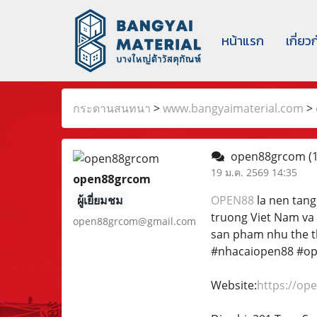
หน้าแรก
เกี่ยว
กระดานสนทนา
>
www.bangyaimaterial.com
>
open88grcom
(
19 ม.ค. 2569 14:35
open88grcom
ผู้เยี่ยมชม
OPEN88
la nen tang 
truong Viet Nam va 
open88grcom@gmail.com
san pham nhu the th
#nhacaiopen88 #o
Website:
https://op