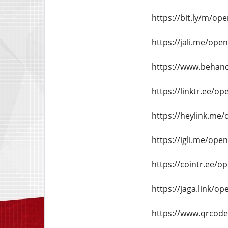
https://bit.ly/m/o
https://jali.me/op
https://www.behan
https://linktr.ee/o
https://heylink.me
https://igli.me/op
https://cointr.ee/
https://jaga.link/o
https://www.qrcod