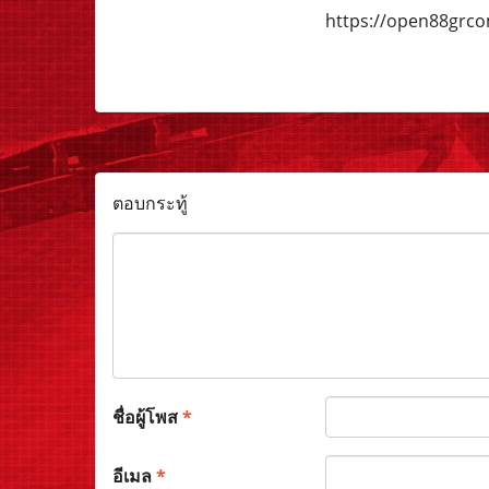
https://open88grco
ตอบกระทู้
ชื่อผู้โพส
*
อีเมล
*