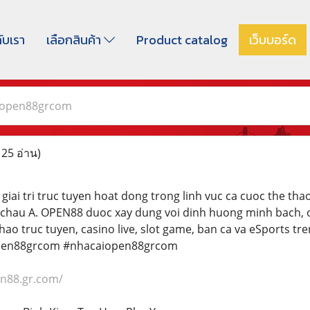
กับเรา
เลือกสินค้า
Product catalog
เว็บบอร์ด
open88grcom
125 อ่าน)
giai tri truc tuyen hoat dong trong linh vuc ca cuoc the thao
chau A. OPEN88 duoc xay dung voi dinh huong minh bach, on
ao truc tuyen, casino live, slot game, ban ca va eSports t
pen88grcom #nhacaiopen88grcom
en88.gr.com/