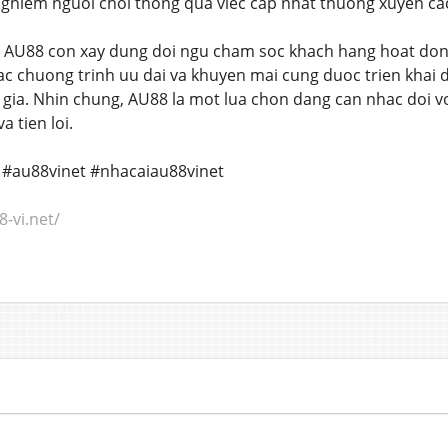
nghiem nguoi choi thong qua viec cap nhat thuong xuyen cac t
ri, AU88 con xay dung doi ngu cham soc khach hang hoat dong 
Cac chuong trinh uu dai va khuyen mai cung duoc trien khai
gia. Nhin chung, AU88 la mot lua chon dang can nhac doi v
a tien loi.
#au88vinet #nhacaiau88vinet
8-vi.net/