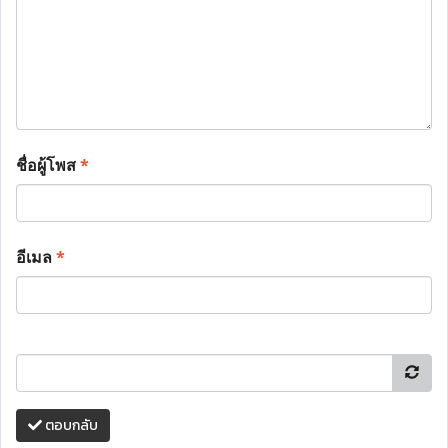
ชื่อผู้โพส
*
อีเมล
*
ตอบกลับ