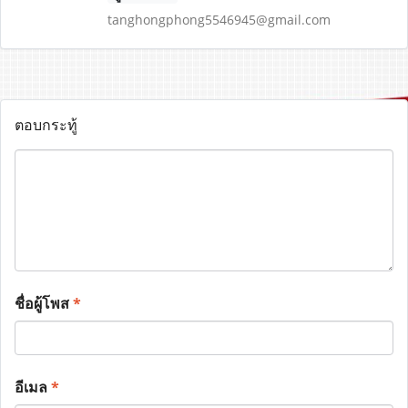
tanghongphong5546945@gmail.com
ตอบกระทู้
ชื่อผู้โพส
*
อีเมล
*