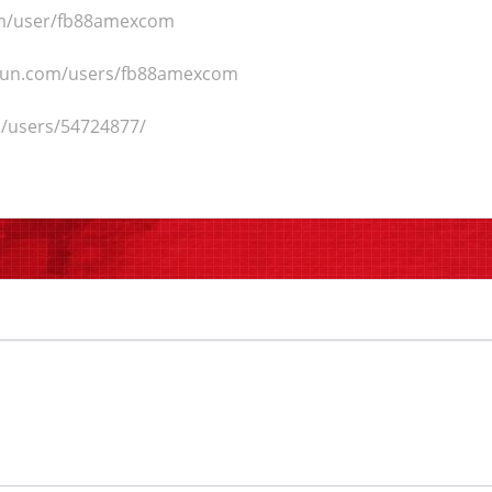
om/user/fb88amexcom
run.com/users/fb88amexcom
m/users/54724877/