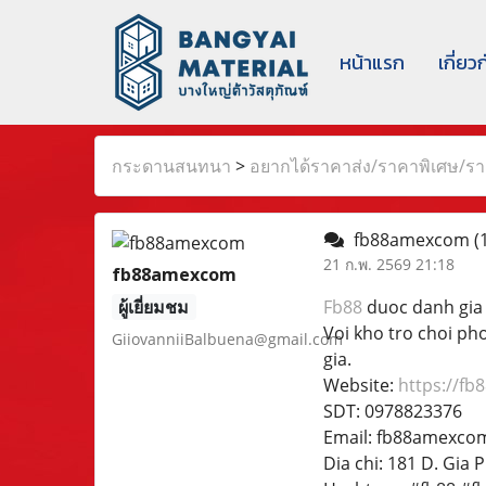
หน้าแรก
เกี่ยว
กระดานสนทนา
>
อยากได้ราคาส่ง/ราคาพิเศษ/ราค
fb88amexcom
(
21 ก.พ. 2569 21:18
fb88amexcom
ผู้เยี่ยมชม
Fb88
duoc danh gia 
Voi kho tro choi ph
GiiovanniiBalbuena@gmail.com
gia.
Website:
https://fb
SDT: 0978823376
Email: fb88amexc
Dia chi: 181 D. Gia