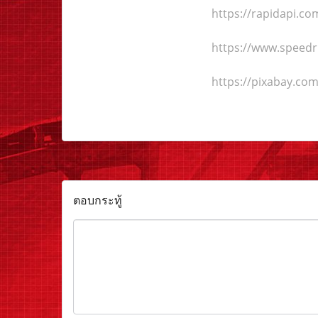
https://rapidapi.c
https://www.speed
https://pixabay.co
ตอบกระทู้