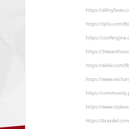
https://allmyfave
https://qiita.com/
https://confengin
https://3dwarehou
https://wibki.com
https://www.excha
https://community
https://www.style
https://bresdel.c