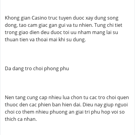
Khong gian Casino truc tuyen duoc xay dung song
dong, tao cam giac gan gui va tu nhien. Tung chi tiet
trong giao dien deu duoc toi uu nham mang lai su
thuan tien va thoai mai khi su dung.
Da dang tro choi phong phu
Nen tang cung cap nhieu lua chon tu cac tro choi quen
thuoc den cac phien ban hien dai. Dieu nay giup nguoi
choi co them nhieu phuong an giai tri phu hop voi so
thich ca nhan.