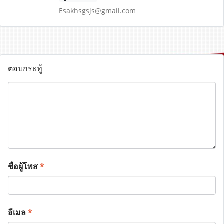
Esakhsgsjs@gmail.com
ตอบกระทู้
ชื่อผู้โพส
*
อีเมล
*