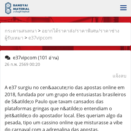
กระดานสนทนา
>
อยากได้ราคาส่ง/ราคาพิเศษ/ราคาช่าง
ผู้รับเหมา
>
e37vipcom
e37vipcom
(101 อ่าน)
26 ก.พ. 2569 00:20
แจ้งลบ
A e37 surgiu no cen&aacute;rio das apostas online em
2018, fundada por um grupo de entusiastas brasileiros
de S&atilde;o Paulo que tavam cansados das
plataformas gringas que n&atilde;o entendiam o
jeit&atilde;o do apostador local. Eles queriam algo da
pesada, tipo um cassino online que misturasse a vibe
do carnaval com a adrenalina das apostas.