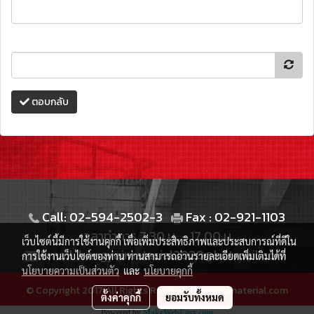
ตอบกลับ
Call: 02-594-2502-3
Fax : 02-921-1103
เวลาทำการ 7.30 น. - 17.00 น.
เว็บไซต์นี้มีการใช้งานคุกกี้ เพื่อเพิ่มประสิทธิภาพและประสบการณ์ที่ดีใน
Email: bangyaimaterial2020@hotmail.com
การใช้งานเว็บไซต์ของท่าน ท่านสามารถอ่านรายละเอียดเพิ่มเติมได้ที่
นโยบายความเป็นส่วนตัว
และ
นโยบายคุกกี้
© Copyright 2017 All Rights Reserved.bangyaimaterial.com
ตั้งค่าคุกกี้
ยอมรับทั้งหมด
Powered by
MakeWebEasy.com